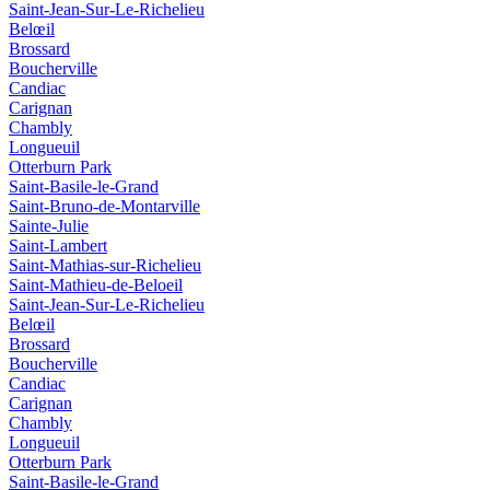
Saint-Jean-Sur-Le-Richelieu
Belœil
Brossard
Boucherville
Candiac
Carignan
Chambly
Longueuil
Otterburn Park
Saint-Basile-le-Grand
Saint-Bruno-de-Montarville
Sainte-Julie
Saint-Lambert
Saint-Mathias-sur-Richelieu
Saint-Mathieu-de-Beloeil
Saint-Jean-Sur-Le-Richelieu
Belœil
Brossard
Boucherville
Candiac
Carignan
Chambly
Longueuil
Otterburn Park
Saint-Basile-le-Grand