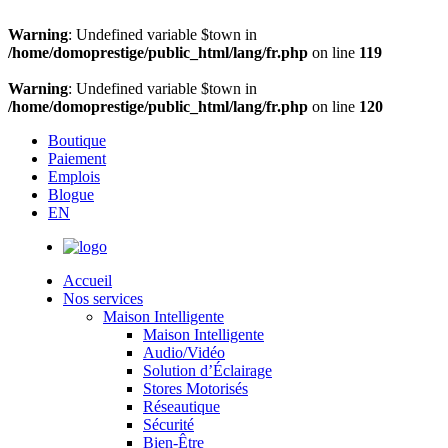
Warning
: Undefined variable $town in
/home/domoprestige/public_html/lang/fr.php
on line
119
Warning
: Undefined variable $town in
/home/domoprestige/public_html/lang/fr.php
on line
120
Boutique
Paiement
Emplois
Blogue
EN
Accueil
Nos services
Maison Intelligente
Maison Intelligente
Audio/Vidéo
Solution d’Éclairage
Stores Motorisés
Réseautique
Sécurité
Bien-Être