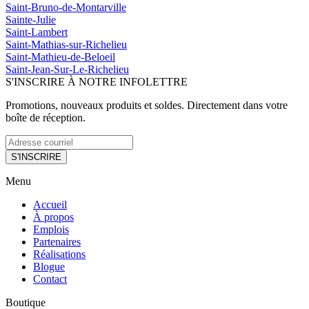
Saint-Bruno-de-Montarville
Sainte-Julie
Saint-Lambert
Saint-Mathias-sur-Richelieu
Saint-Mathieu-de-Beloeil
Saint-Jean-Sur-Le-Richelieu
S'INSCRIRE À NOTRE INFOLETTRE
Promotions, nouveaux produits et soldes. Directement dans votre
boîte de réception.
S'INSCRIRE
Menu
Accueil
À propos
Emplois
Partenaires
Réalisations
Blogue
Contact
Boutique