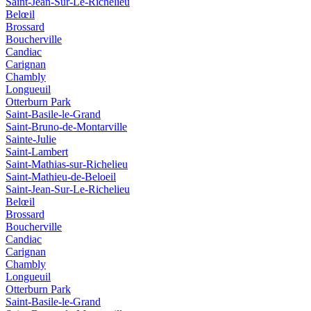
Saint-Jean-Sur-Le-Richelieu
Belœil
Brossard
Boucherville
Candiac
Carignan
Chambly
Longueuil
Otterburn Park
Saint-Basile-le-Grand
Saint-Bruno-de-Montarville
Sainte-Julie
Saint-Lambert
Saint-Mathias-sur-Richelieu
Saint-Mathieu-de-Beloeil
Saint-Jean-Sur-Le-Richelieu
Belœil
Brossard
Boucherville
Candiac
Carignan
Chambly
Longueuil
Otterburn Park
Saint-Basile-le-Grand