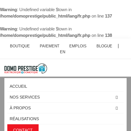
Warning
: Undefined variable $town in
/home/domoprestige/public_html/lang/fr.php
on line
137
Warning
: Undefined variable $town in
/home/domoprestige/public_html/lang/fr.php
on line
138
BOUTIQUE
PAIEMENT
EMPLOIS
BLOGUE
EN
ACCUEIL
NOS SERVICES
À PROPOS
DOMOTIQUE CONDO SAINTE-
RÉALISATIONS
JULIE
CONTACT