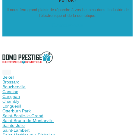
FUTUR?
Il nous fera grand plaisir de répondre à vos besoins dans l’industrie de
l’électronique et de la domotique.
Contactez-nous
Belœil
Brossard
Boucherville
Candiac
Carignan
Chambly
Longueuil
Otterburn Park
Saint-Basile-le-Grand
Saint-Bruno-de-Montarville
Sainte-Julie
Saint-Lambert
Saint-Mathias-sur-Richelieu