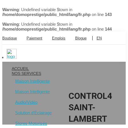
Warning
: Undefined variable $town in
/home/domoprestige/public_html/lang/fr.php
on line
143
Warning
: Undefined variable $town in
/home/domoprestige/public_html/lang/fr.php
on line
144
Boutique
Paiement
Emplois
Blogue
EN
ACCUEIL
NOS SERVICES
Maison Intelligente
Maison Intelligente
CONTROL4
Audio/Vidéo
SAINT-
Solution d’Éclairage
LAMBERT
Stores Motorisés