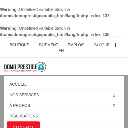
Warning
: Undefined variable $town in
/home/domoprestige/public_html/lang/fr.php
on line
137
Warning
: Undefined variable $town in
/home/domoprestige/public_html/lang/fr.php
on line
138
BOUTIQUE
PAIEMENT
EMPLOIS
BLOGUE
EN
ACCUEIL
NOS SERVICES
À PROPOS
DOMOTIQUE CONDO SAINT-
RÉALISATIONS
MATHIAS-SUR-RICHELIEU
CONTACT