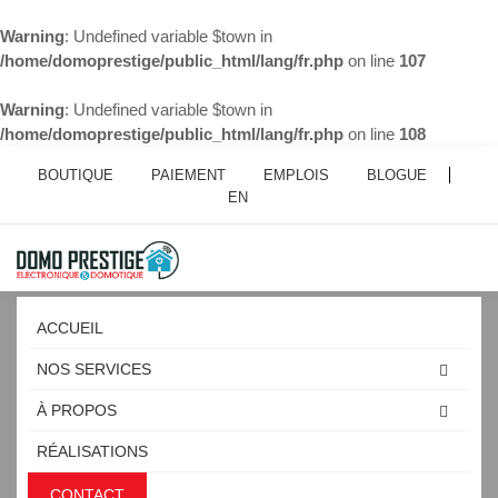
Warning
: Undefined variable $town in
/home/domoprestige/public_html/lang/fr.php
on line
107
Warning
: Undefined variable $town in
/home/domoprestige/public_html/lang/fr.php
on line
108
BOUTIQUE
PAIEMENT
EMPLOIS
BLOGUE
EN
ACCUEIL
NOS SERVICES
À PROPOS
CINEMA MAISON SAINT-
RÉALISATIONS
LAMBERT
CONTACT