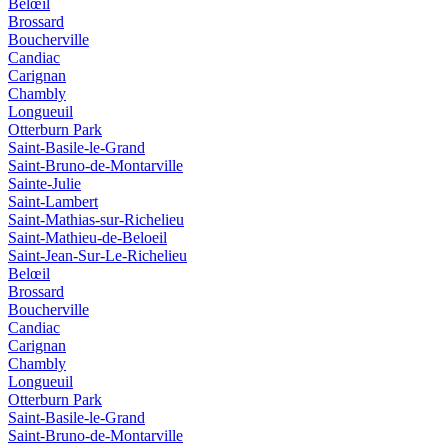
Belœil
Brossard
Boucherville
Candiac
Carignan
Chambly
Longueuil
Otterburn Park
Saint-Basile-le-Grand
Saint-Bruno-de-Montarville
Sainte-Julie
Saint-Lambert
Saint-Mathias-sur-Richelieu
Saint-Mathieu-de-Beloeil
Saint-Jean-Sur-Le-Richelieu
Belœil
Brossard
Boucherville
Candiac
Carignan
Chambly
Longueuil
Otterburn Park
Saint-Basile-le-Grand
Saint-Bruno-de-Montarville