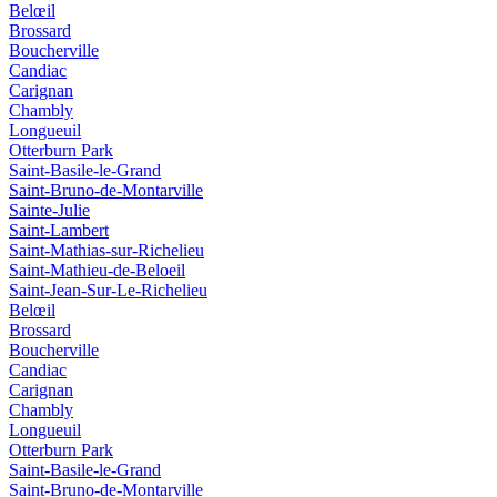
Belœil
Brossard
Boucherville
Candiac
Carignan
Chambly
Longueuil
Otterburn Park
Saint-Basile-le-Grand
Saint-Bruno-de-Montarville
Sainte-Julie
Saint-Lambert
Saint-Mathias-sur-Richelieu
Saint-Mathieu-de-Beloeil
Saint-Jean-Sur-Le-Richelieu
Belœil
Brossard
Boucherville
Candiac
Carignan
Chambly
Longueuil
Otterburn Park
Saint-Basile-le-Grand
Saint-Bruno-de-Montarville