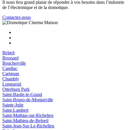
Il nous fera grand plaisir de répondre à vos besoins dans l’industrie
de l’électronique et de la domotique.
Contactez-nous
Belœil
Brossard
Boucherville
Candiac
Carignan
Chambly
Longueuil
Otterburn Park
Saint-Basile-le-Grand
Saint-Bruno-de-Montarville
Sainte-Julie
Saint-Lambert
Saint-Mathias-sur-Richelieu
Saint-Mathieu-de-Beloeil
Saint-Jean-Sur-Le-Richelieu