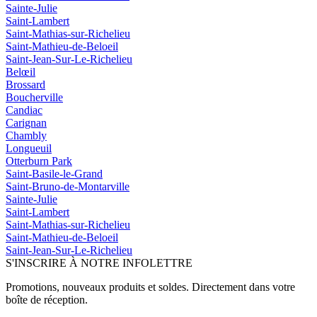
Sainte-Julie
Saint-Lambert
Saint-Mathias-sur-Richelieu
Saint-Mathieu-de-Beloeil
Saint-Jean-Sur-Le-Richelieu
Belœil
Brossard
Boucherville
Candiac
Carignan
Chambly
Longueuil
Otterburn Park
Saint-Basile-le-Grand
Saint-Bruno-de-Montarville
Sainte-Julie
Saint-Lambert
Saint-Mathias-sur-Richelieu
Saint-Mathieu-de-Beloeil
Saint-Jean-Sur-Le-Richelieu
S'INSCRIRE À NOTRE INFOLETTRE
Promotions, nouveaux produits et soldes. Directement dans votre
boîte de réception.