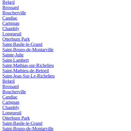
Belœil
Brossard
Boucherville
Candiac
Carignan
Chambly
Longueuil
Otterburn Park
Saint-Basile-le-Grand
Saint-Bruno-de-Montarville
Sainte-Julie
Saint-Lambert
Saint-Mathias-sur-Richelieu
Saint-Mathieu-de-Beloeil
Saint-Jean-Sur-Le-Richelieu
Belœil
Brossard
Boucherville
Candiac
Carignan
Chambly
Longueuil
Otterburn Park
Saint-Basile-le-Grand
Saint-Bruno-de-Montarville