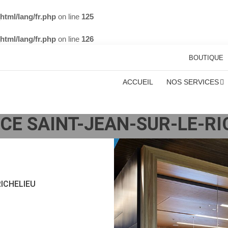
tml/lang/fr.php
on line
125
tml/lang/fr.php
on line
126
BOUTIQUE
ACCUEIL
NOS SERVICES
CE SAINT-JEAN-SUR-LE-RI
ICHELIEU