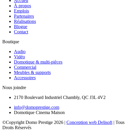
Accueil
À propos
Emplois
Partenaires
Réalisations
Blogue
Contact
Boutique
Audio
Vidéo
Domotique & multi-pièces
Commercial
Meubles & supports
Accessoires
Nous joindre
2170 Boulevard Industriel Chambly, QC J3L 4V2
info@domoprestige.com
Domotique Cinema Maison
©Copyright Domo Prestige
2026
|
Conception web
Delisoft
| Tous
Droits Réservés