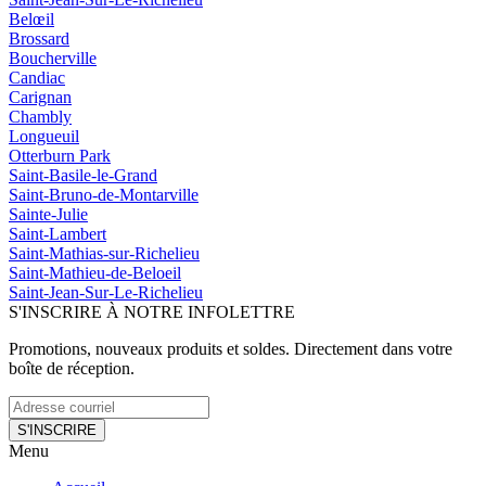
Belœil
Brossard
Boucherville
Candiac
Carignan
Chambly
Longueuil
Otterburn Park
Saint-Basile-le-Grand
Saint-Bruno-de-Montarville
Sainte-Julie
Saint-Lambert
Saint-Mathias-sur-Richelieu
Saint-Mathieu-de-Beloeil
Saint-Jean-Sur-Le-Richelieu
S'INSCRIRE À NOTRE INFOLETTRE
Promotions, nouveaux produits et soldes. Directement dans votre
boîte de réception.
S'INSCRIRE
Menu