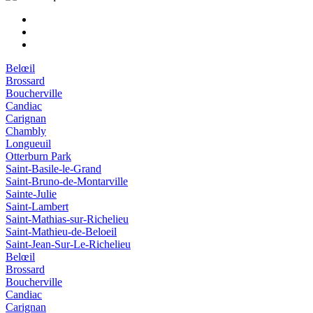
Belœil
Brossard
Boucherville
Candiac
Carignan
Chambly
Longueuil
Otterburn Park
Saint-Basile-le-Grand
Saint-Bruno-de-Montarville
Sainte-Julie
Saint-Lambert
Saint-Mathias-sur-Richelieu
Saint-Mathieu-de-Beloeil
Saint-Jean-Sur-Le-Richelieu
Belœil
Brossard
Boucherville
Candiac
Carignan