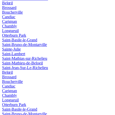
Belœil
Brossard
Boucherville
Candiac
Carignan
Chambly
Longueuil
Otterburn Park
Saint-Basile-le-Grand
Saint-Bruno-de-Montarville
Sainte-Julie
Saint-Lambert
Saint-Mathias-sur-Richelieu
Saint-Mathieu-de-Beloeil
Saint-Jean-Sur-Le-Richelieu
Belœil
Brossard
Boucherville
Candiac
Carignan
Chambly
Longueuil
Otterburn Park
Saint-Basile-le-Grand
Saint-Bruno-de-Montarville