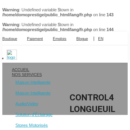
Warning
: Undefined variable $town in
/home/domoprestige/public_html/lang/fr.php
on line
143
Warning
: Undefined variable $town in
/home/domoprestige/public_html/lang/fr.php
on line
144
Boutique
Paiement
Emplois
Blogue
EN
ACCUEIL
NOS SERVICES
Maison Intelligente
Maison Intelligente
CONTROL4
Audio/Vidéo
LONGUEUIL
Solution d’Éclairage
Stores Motorisés