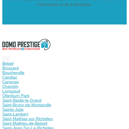
l’électronique et de la domotique.
Contactez-nous
Belœil
Brossard
Boucherville
Candiac
Carignan
Chambly
Longueuil
Otterburn Park
Saint-Basile-le-Grand
Saint-Bruno-de-Montarville
Sainte-Julie
Saint-Lambert
Saint-Mathias-sur-Richelieu
Saint-Mathieu-de-Beloeil
Saint-Jean-Sur-Le-Richelieu