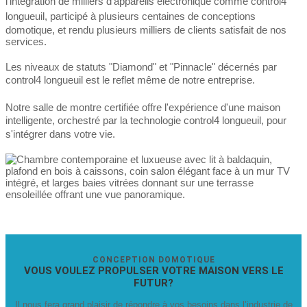
l'intégration de milliers d'appareils électronique comme
control4
longueuil
, participé à plusieurs centaines de conceptions
domotique, et rendu plusieurs milliers de clients satisfait de nos
services.
Les niveaux de statuts "Diamond" et "Pinnacle" décernés par
control4 longueuil
est le reflet même de notre entreprise.
Notre salle de montre certifiée offre l'expérience d'une maison
intelligente, orchestré par la technologie
control4 longueuil
, pour
s'intégrer dans votre vie.
CONCEPTION DOMOTIQUE
VOUS VOULEZ PROPULSER VOTRE MAISON VERS LE
FUTUR?
Il nous fera grand plaisir de répondre à vos besoins dans l’industrie de