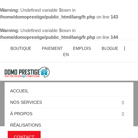
Warning
: Undefined variable $town in
/home/domoprestige/public_html/lang/fr.php
on line
143
Warning
: Undefined variable $town in
/home/domoprestige/public_html/lang/fr.php
on line
144
BOUTIQUE
PAIEMENT
EMPLOIS
BLOGUE
EN
ACCUEIL
NOS SERVICES
À PROPOS
CONTROL4 CHAMBLY
RÉALISATIONS
CONTACT