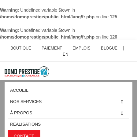
Warning
: Undefined variable $town in
/home/domoprestige/public_html/lang/fr.php
on line
125
Warning
: Undefined variable $town in
/home/domoprestige/public_html/lang/fr.php
on line
126
BOUTIQUE
PAIEMENT
EMPLOIS
BLOGUE
EN
ACCUEIL
NOS SERVICES
À PROPOS
SALLE DE CONFERENCE
RÉALISATIONS
SAINT-MATHIEU-DE-BELOEIL
CONTACT